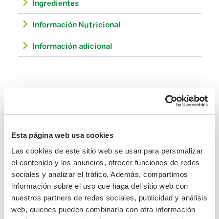
Ingredientes
Infusión de hojas de abedul*, jugo de
Información Nutricional
arándanos rojos** , jugo de arándanos
americanos*, jugo concentrado de ágave*.
*.De cultivo biológico certificado
**de recolección silvestre certificada bio
Información adicional
Valores Nutricionales por 100
Alérgenos: No contiene alérgenos sujetos a
ml:
declaración
230 kJ (54
Energético
kcal)
Nuestra filosofía
Grasas
0.2 g
- de los cuales ácidos grasos
<0.1 g
Esta página web usa cookies
saturados
Las cookies de este sitio web se usan para personalizar
Hidratos de carbono
13 g
el contenido y los anuncios, ofrecer funciones de redes
- de los cuales, azúcares
12 g
sociales y analizar el tráfico. Además, compartimos
información sobre el uso que haga del sitio web con
Proteínas
0.2 g
nuestros partners de redes sociales, publicidad y análisis
Sal
0.01 g
web, quienes pueden combinarla con otra información