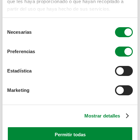
que les haya proporcionado o que hayan recopilado a
partir del uso que haya hecho de sus servicios.
100 % orgánico
Selección
Desde 1957 llevamos a cabo el cultivo ecológico, por lo que
Necesarias
toda nuestra gama de jugos es 100% orgánica.
de
consentimiento
Preferencias
Estadística
Marketing
Sin aditivos artificiales
Nuestros jugos son 100 % naturales, no utilizamos aditivos
Mostrar detalles
artificiales.
Permitir todas